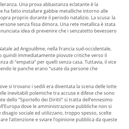
lleranza. Una prova abbastanza eclatante è la
 ha fatto installare gabbie metalliche intorno alle
pra proprio durante il periodo natalizio. La scusa: la
persone senza fissa dimora. Una rete metallica è stata
nnunciata idea di prevenire che i senzatetto bevessero
i Natale ad Angoulême, nella Francia sud-occidentale,
o quindi immediatamente piovute critiche verso il
a di “empatia” per quelli senza casa. Tuttavia, il vice
dicendo le panche erano “usate da persone che
ve si trovano i sedili era diventata la scena delle lotte
elle inevitabili polemiche tra accuse e difese che sono
e dello “Sportello dei Diritti” si tratta dell’ennesimo
 dell’Europa dove le amministrazione pubbliche non si
 disagio sociale ed utilizzano, troppo spesso, scelte
irare l’attenzione e sviare l’opinione pubblica da queste