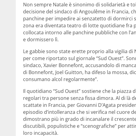
Non sempre Natale è sinonimo di solidarietà e to
decisione del sindaco di Angoulême in Francia, che
panchine per impedire ai senzatetto di dormirci so
zona era diventata teatro di lotte quotidiane fra 
collocata intorno alle panchine pubbliche con l’a
e dormissero lì.
Le gabbie sono state erette proprio alla vigilia d
per come riportato sul giornale “Sud Ouest”. Son
sindaco, Xavier Bonnefont, accusandolo di mancanz
di Bonnefont, Joel Guitton, ha difeso la mossa, 
consumano alcol regolarmente”.
Il quotidiano “Sud Ouest” sostiene che la piazza do
regolari tra persone senza fissa dimora. Al di là d
scattate in Francia, per Giovanni D’Agata president
episodio d’intolleranza che si verifica nel cuore
dimostrano più in grado di incanalare il crescente
discutibili, populistiche e “scenografiche” per att
loro incapacità.