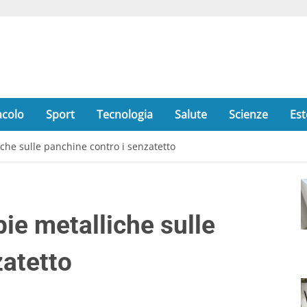
acolo
Sport
Tecnologia
Salute
Scienze
Est
iche sulle panchine contro i senzatetto
bie metalliche sulle
zatetto