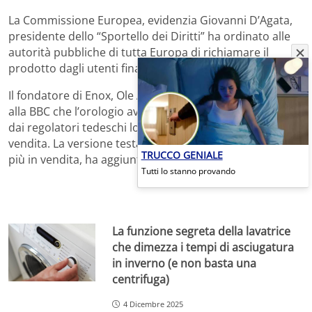
La Commissione Europea, evidenzia Giovanni D’Agata,
presidente dello “Sportello dei Diritti” ha ordinato alle
autorità pubbliche di tutta Europa di richiamare il
prodotto dagli utenti finali.
Il fondatore di Enox, Ole Anton Bieltvedt, ha dichiarato
alla BBC che l’orologio aveva superato i test effettuati
dai regolatori tedeschi lo scorso anno, consentendo la
vendita. La versione testata dalla Commissione non era
TRUCCO GENIALE
più in vendita, ha aggiunto.
Tutti lo stanno provando
La funzione segreta della lavatrice
che dimezza i tempi di asciugatura
in inverno (e non basta una
centrifuga)
4 Dicembre 2025