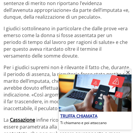
sentenze di merito non riportano l’evidenza
dell’avvenuta appropriazione» da parte dell’imputata «e,
dunque, della realizzazione di un peculato».
I giudici sottolineano in particolare che dalle prove «era
emerso come la donna si fosse assentata per un
periodo di tempo dal lavoro per ragioni di salute» e che
per questo aveva ritardato oltre il termine il
versamento delle somme dovute.
Per i giudici supremi non è rilevante il fatto che, durante
il periodo di assenza, la ricevitoria fosse stata gestita dal
marito dell’imputata, che – secondo la Corte d’Appello –
avrebbe dovuto effettuare i versamenti su sua
indicazione. «Così argomentando, si finirebbe infatti con
il far trascendere, in modo tanto surrettizio quanto
inaccettabile, il peculato in delitto colposo».
TRUFFA CHIAMATA
La
Cassazione
infine ricorda che la sanzione «deve
Ti chiamano e poi attaccano
essere parametrata alla gravità della condotta