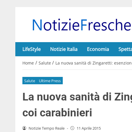
LifeStyle
Notizie Italia
Economia
Spett
/
/
Home
Salute
La nuova sanità di Zingaretti: esenzione
Salute
Ultime Press
La nuova sanità di Zin
coi carabinieri
Notizie Tempo Reale
-
11 Aprile 2015