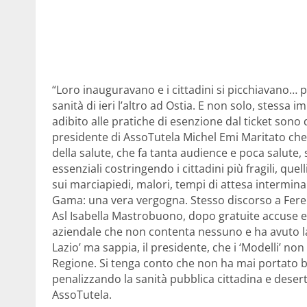
“Loro inauguravano e i cittadini si picchiavano… 
sanità di ieri l’altro ad Ostia. E non solo, stessa 
adibito alle pratiche di esenzione dal ticket sono d
presidente di AssoTutela Michel Emi Maritato che
della salute, che fa tanta audience e poca salute, s
essenziali costringendo i cittadini più fragili, quell
sui marciapiedi, malori, tempi di attesa interminab
Gama: una vera vergogna. Stesso discorso a Feren
Asl Isabella Mastrobuono, dopo gratuite accuse e
aziendale che non contenta nessuno e ha avuto la 
Lazio’ ma sappia, il presidente, che i ‘Modelli’ 
Regione. Si tenga conto che non ha mai portato be
penalizzando la sanità pubblica cittadina e desert
AssoTutela.