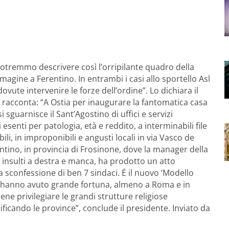
potremmo descrivere così l’orripilante quadro della
immagine a Ferentino. In entrambi i casi allo sportello Asl
ovute intervenire le forze dell’ordine”. Lo dichiara il
 racconta: “A Ostia per inaugurare la fantomatica casa
i sguarnisce il Sant’Agostino di uffici e servizi
i esenti per patologia, età e reddito, a interminabili file
ili, in improponibili e angusti locali in via Vasco de
tino, in provincia di Frosinone, dove la manager della
 insulti a destra e manca, ha prodotto un atto
sconfessione di ben 7 sindaci. Ė il nuovo ‘Modello
non hanno avuto grande fortuna, almeno a Roma e in
ne privilegiare le grandi strutture religiose
ificando le province”, conclude il presidente. Inviato da