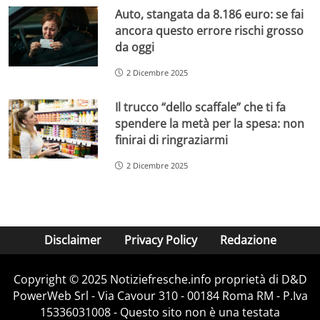
Auto, stangata da 8.186 euro: se fai
ancora questo errore rischi grosso
da oggi
2 Dicembre 2025
Il trucco “dello scaffale” che ti fa
spendere la metà per la spesa: non
finirai di ringraziarmi
2 Dicembre 2025
Disclaimer
Privacy Policy
Redazione
Copyright © 2025 Notiziefresche.info proprietà di D&D
PowerWeb Srl - Via Cavour 310 - 00184 Roma RM - P.Iva
15336031008 - Questo sito non è una testata