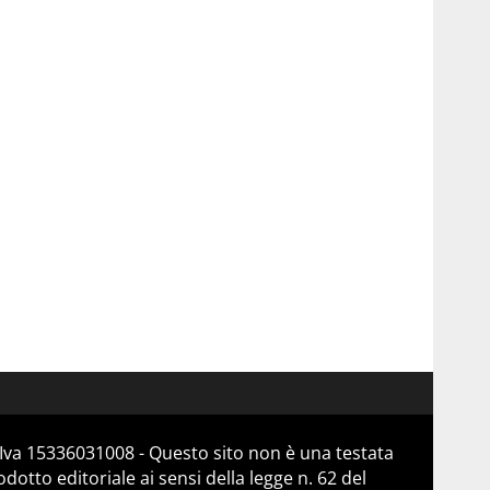
Iva 15336031008 - Questo sito non è una testata
otto editoriale ai sensi della legge n. 62 del