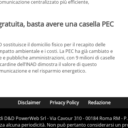
omunicazione centralizzato più efficiente,
 gratuita, basta avere una casella PEC
 sostituisce il domicilio fisico per il recapito delle
impatto ambientale e i costi. La PEC ha già cambiato e
nde e pubbliche amministrazioni, con 9 milioni di caselle
 cardine dell’INAD dimostra il valore di questo
omunicazione e nel risparmio energetico.
Disclaimer
Privacy Policy
Redazione
 di D&D PowerWeb Srl - Via Cavour 310 - 00184 Roma RM - P.
za alcuna periodicità. Non può pertanto considerarsi un prod