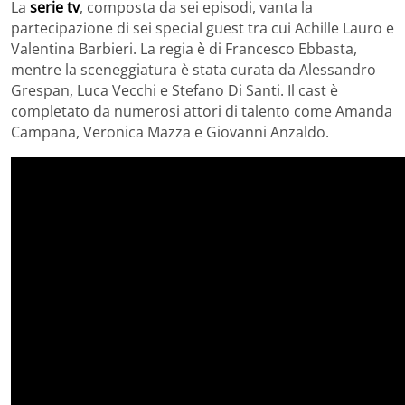
La
serie tv
, composta da sei episodi, vanta la
partecipazione di sei special guest tra cui Achille Lauro e
Valentina Barbieri. La regia è di Francesco Ebbasta,
mentre la sceneggiatura è stata curata da Alessandro
Grespan, Luca Vecchi e Stefano Di Santi. Il cast è
completato da numerosi attori di talento come Amanda
Campana, Veronica Mazza e Giovanni Anzaldo.