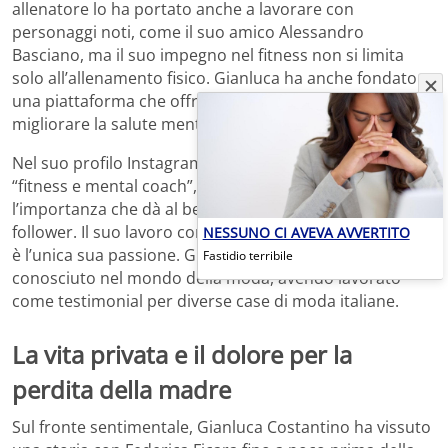
allenatore lo ha portato anche a lavorare con
personaggi noti, come il suo amico Alessandro
Basciano, ma il suo impegno nel fitness non si limita
solo all’allenamento fisico. Gianluca ha anche fondato
una piattaforma che offre servizi di consulenza per
migliorare la salute mentale e fisica dei suoi clienti.
Nel suo profilo Instagram, Gianluca si descrive come un
“fitness e mental coach”, una descrizione che sottolinea
l’importanza che dà al benessere olistico dei suoi
follower. Il suo lavoro come personal trainer, però, non
NESSUNO CI AVEVA AVVERTITO
è l’unica sua passione. Gianluca è anche un volto
Fastidio terribile
conosciuto nel mondo della moda, avendo lavorato
come testimonial per diverse case di moda italiane.
La vita privata e il dolore per la
perdita della madre
Sul fronte sentimentale, Gianluca Costantino ha vissuto