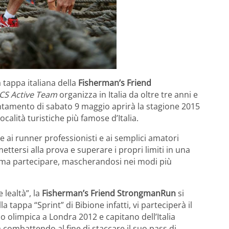
 tappa italiana della
Fisherman’s Friend
CS Active Team
organizza in Italia da oltre tre anni e
untamento di sabato 9 maggio aprirà la stagione 2015
località turistiche più famose d’Italia.
ire ai runner professionisti e ai semplici amatori
tersi alla prova e superare i propri limiti in una
re ma partecipare, mascherandosi nei modi più
 lealtà”, la
Fisherman’s Friend StrongmanRun
si
a tappa “Sprint” di Bibione infatti, vi parteciperà il
 olimpica a Londra 2012 e capitano dell’Italia
 combattendo al fine di staccare il suo pass di