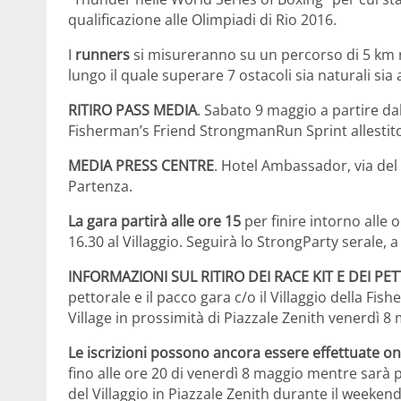
qualificazione alle Olimpiadi di Rio 2016.
I
runners
si misureranno su un percorso di 5 km ri
lungo il quale superare 7 ostacoli sia naturali sia a
RITIRO PASS MEDIA
. Sabato 9 maggio a partire dal
Fisherman’s Friend StrongmanRun Sprint allestito 
MEDIA PRESS CENTRE
. Hotel Ambassador, via del 
Partenza.
La gara partirà alle ore 15
per finire intorno alle o
16.30 al Villaggio. Seguirà lo StrongParty serale, a
INFORMAZIONI SUL RITIRO DEI RACE KIT E DEI PE
pettorale e il pacco gara c/o il Villaggio della F
Village in prossimità di Piazzale Zenith venerdì 8 
Le iscrizioni possono ancora essere effettuate on
fino alle ore 20 di venerdì 8 maggio mentre sarà po
del Villaggio in Piazzale Zenith durante il weekend