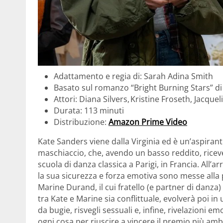
Adattamento e regia di: Sarah Adina Smith
Basato sul romanzo “Bright Burning Stars” di 
Attori: Diana Silvers, Kristine Froseth, Jacquel
Durata: 113 minuti
Distribuzione:
Amazon Prime Video
Kate Sanders viene dalla Virginia ed è un’aspiran
maschiaccio, che, avendo un basso reddito, ricev
scuola di danza classica a Parigi, in Francia. All’
la sua sicurezza e forza emotiva sono messe alla
Marine Durand, il cui fratello (e partner di danza)
tra Kate e Marine sia conflittuale, evolverà poi i
da bugie, risvegli sessuali e, infine, rivelazioni
ogni cosa per riuscire a vincere il premio più amb