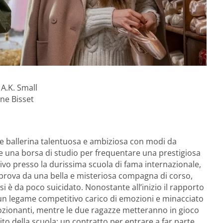
A.K. Small
ine Bisset
te ballerina talentuosa e ambiziosa con modi da
e una borsa di studio per frequentare una prestigiosa
arrivo presso la durissima scuola di fama internazionale,
 prova da una bella e misteriosa compagna di corso,
 si è da poco suicidato. Nonostante all’inizio il rapporto
n un legame competitivo carico di emozioni e minacciato
 emozionanti, mentre le due ragazze metteranno in gioco
ito della scuola: un contratto per entrare a far parte