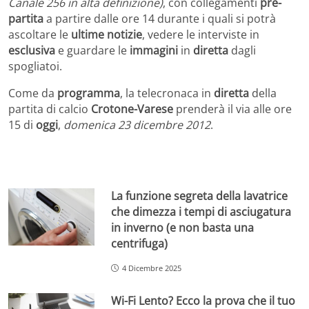
Canale 256 in alta definizione)
, con collegamenti
pre-
partita
a partire dalle ore 14 durante i quali si potrà
ascoltare le
ultime notizie
, vedere le interviste in
esclusiva
e guardare le
immagini
in
diretta
dagli
spogliatoi.
Come da
programma
, la telecronaca in
diretta
della
partita di calcio
Crotone-Varese
prenderà il via alle ore
15 di
oggi
,
domenica 23 dicembre 2012
.
La funzione segreta della lavatrice
che dimezza i tempi di asciugatura
in inverno (e non basta una
centrifuga)
4 Dicembre 2025
Wi-Fi Lento? Ecco la prova che il tuo