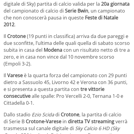
digitale di Sky) partita di calcio valida per la
20a giornata
del campionato di calcio di
Serie Bwin
, un campionato
che non conoscerà pausa in queste
Feste di Natale
2012
.
Il
Crotone
(19 punti in classifica) arriva da due pareggi e
due sconfitte, l’ultima delle quali quella di sabato scorso
subita in casa del
Modena
con un risultato netto di tre a
zero, e in casa non vince dal 10 novembre scorso
(Empoli 3-2).
Il
Varese
è la quarta forza del campionato con 29 punti
dietro a Sassuolo 45, Livorno 42 e Verona con 36 punti,
e si presenta a questa partita con
tre vittorie
consecutive
alle spalle: Pro Vercelli 2-0, Ternana 1-0 e
Cittadella 0-1.
Dallo stadio
Ezio Scida
di
Crotone
, la partita di calcio
di Serie B
Crotone-Varese
in
diretta TV streaming
verrà
trasmessa sul canale digitale di
Sky Calcio 6 HD (Sky