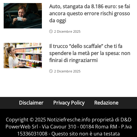
Auto, stangata da 8.186 euro: se fai
ancora questo errore rischi grosso
da oggi
2 Dicembre 2025
Il trucco “dello scaffale” che ti fa
spendere la metà per la spesa: non
finirai di ringraziarmi
2 Dicembre 2025
Disclaimer
Privacy Policy
Redazione
Copyright © 2025 Notiziefresche.info proprietà di D&D
PowerWeb Srl - Via Cavour 310 - 00184 Roma RM - P.Iva
15336031008 - Questo sito non è una testata