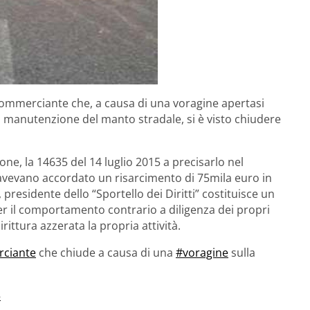
 commerciante che, a causa di una voragine apertasi
 di manutenzione del manto stradale, si è visto chiudere
one, la 14635 del 14 luglio 2015 a precisarlo nel
 avevano accordato un risarcimento di 75mila euro in
residente dello “Sportello dei Diritti” costituisce un
er il comportamento contrario a diligenza dei propri
rittura azzerata la propria attività.
ciante
che chiude a causa di una
#voragine
sulla
5