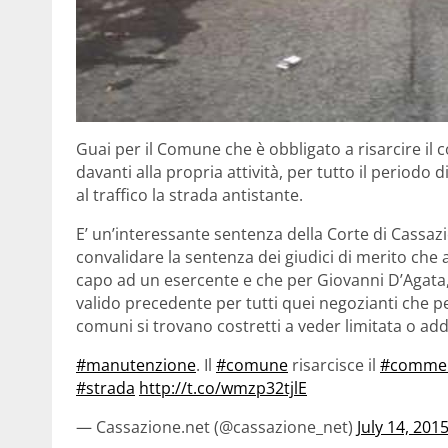
Guai per il Comune che è obbligato a risarcire il
davanti alla propria attività, per tutto il periodo
al traffico la strada antistante.
E’ un’interessante sentenza della Corte di Cassazi
convalidare la sentenza dei giudici di merito che
capo ad un esercente e che per Giovanni D’Agata, p
valido precedente per tutti quei negozianti che p
comuni si trovano costretti a veder limitata o addi
#manutenzione
. Il
#comune
risarcisce il
#commer
#strada
http://t.co/wmzp32tjlE
— Cassazione.net (@cassazione_net)
July 14, 201