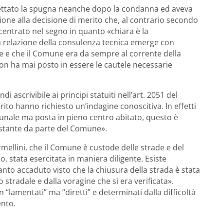
 gettato la spugna neanche dopo la condanna ed aveva
ne alla decisione di merito che, al contrario secondo
centrato nel segno in quanto «chiara è la
a relazione della consulenza tecnica emerge con
le e che il Comune era da sempre al corrente della
 non ha mai posto in essere le cautele necessarie
ascrivibile ai principi statuiti nell’art. 2051 del
erito hanno richiesto un’indagine conoscitiva. In effetti
unale ma posta in pieno centro abitato, questo è
 costante da parte del Comune».
rmellini, che il Comune è custode delle strade e del
o, stata esercitata in maniera diligente. Esiste
nto accaduto visto che la chiusura della strada è stata
tradale e dalla voragine che si era verificata».
 “lamentati” ma “diretti” e determinati dalla difficoltà
ento.