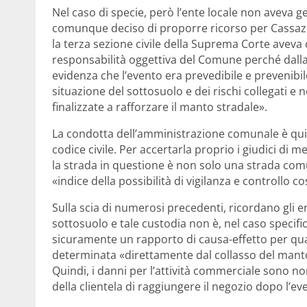
Nel caso di specie, però l’ente locale non aveva
comunque deciso di proporre ricorso per Cassazio
la terza sezione civile della Suprema Corte aveva 
responsabilità oggettiva del Comune perché dall
evidenza che l’evento era prevedibile e prevenibi
situazione del sottosuolo e dei rischi collegati e
finalizzate a rafforzare il manto stradale».
La condotta dell’amministrazione comunale è quindi 
codice civile. Per accertarla proprio i giudici di m
la strada in questione è non solo una strada com
«indice della possibilità di vigilanza e controllo
Sulla scia di numerosi precedenti, ricordano gli e
sottosuolo e tale custodia non è, nel caso specific
sicuramente un rapporto di causa-effetto per qua
determinata «direttamente dal collasso del manto s
Quindi, i danni per l’attività commerciale sono non
della clientela di raggiungere il negozio dopo l’ev