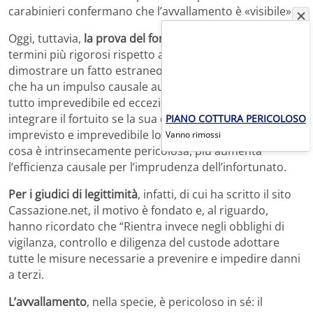
carabinieri confermano che l’avvallamento è «visibile».
Oggi, tuttavia,
la prova del fortuito
risulta richiesta in
termini più rigorosi rispetto al passato: il custode deve
dimostrare un fatto estraneo alla sua sfera di controllo
che ha un impulso causale autonomo e un carattere del
tutto imprevedibile ed eccezionale. Di più: il terzo può
integrare il fortuito se la sua condotta altera in modo
PIANO COTTURA PERICOLOSO
imprevisto e imprevedibile lo stato della cosa. Meno la
Vanno rimossi
cosa è intrinsecamente pericolosa, più aumenta
l’efficienza causale per l’imprudenza dell’infortunato.
Per i giudici di legittimità
, infatti, di cui ha scritto il sito
Cassazione.net, il motivo è fondato e, al riguardo,
hanno ricordato che “Rientra invece negli obblighi di
vigilanza, controllo e diligenza del custode adottare
tutte le misure necessarie a prevenire e impedire danni
a terzi.
L’avvallamento
, nella specie, è pericoloso in sé: il