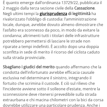
È quanto emerge dall’ordinanza 13729/22, pubblicata il
2 maggio dalla terza sezione civile della
Cassazione
.
Negli ultimi tempi la
giurisprudenza
di legittimità
ha
rivalorizzato l’obbligo di custodia: l’amministrazione
locale, dunque, avrebbe dovuto almeno dimostrare che
l’asfalto era sconnesso da poco, in modo da evitare la
condanna; altrimenti tutti i titolari delle infrastrutture
potrebbero permettersi di lasciare le strade non
riparate a tempi indefiniti. È accolto dopo una doppia
sconfitta in sede di merito il ricorso del ciclista caduto
sulla strada provinciale.
Sbagliano i giudici del merito
quando affermano che la
condotta dell’infortunato avrebbe efficacia causale
esclusiva nel determinare il sinistro, integrando il
fortuito che scrimina il custode. E ciò sul rilievo che
l’incidente avviene sotto il solleone d’estate, mentre la
sconnessione deve ritenersi prevedibile sulla strada
extraurbana e chi macina chilometri con la bici da corsa
dovrebbe utilizzare una particolare prudenza. Anche i