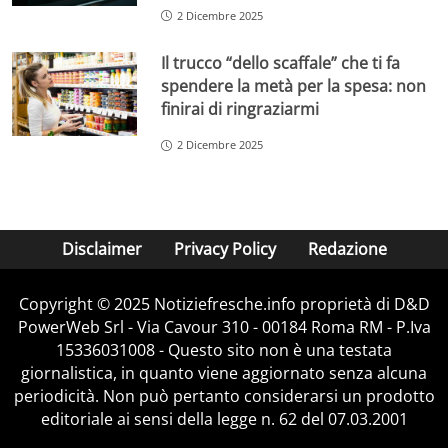
2 Dicembre 2025
Il trucco “dello scaffale” che ti fa
spendere la metà per la spesa: non
finirai di ringraziarmi
2 Dicembre 2025
Disclaimer
Privacy Policy
Redazione
Copyright © 2025 Notiziefresche.info proprietà di D&D
PowerWeb Srl - Via Cavour 310 - 00184 Roma RM - P.Iva
15336031008 - Questo sito non è una testata
giornalistica, in quanto viene aggiornato senza alcuna
periodicità. Non può pertanto considerarsi un prodotto
editoriale ai sensi della legge n. 62 del 07.03.2001