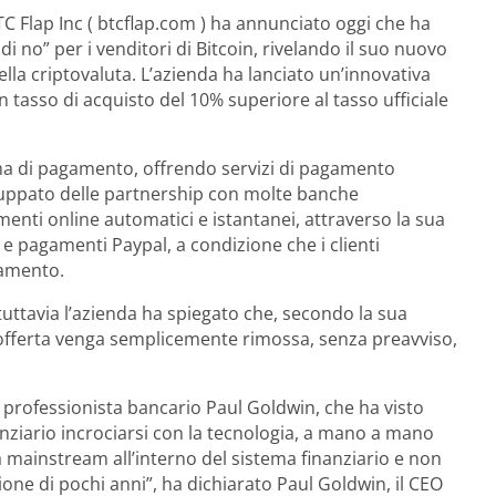
TC Flap Inc ( btcflap.com ) ha annunciato oggi che ha
di no” per i venditori di Bitcoin, rivelando il suo nuovo
ella criptovaluta. L’azienda ha lanciato un’innovativa
n tasso di acquisto del 10% superiore al tasso ufficiale
rma di pagamento, offrendo servizi di pagamento
viluppato delle partnership con molte banche
menti online automatici e istantanei, attraverso la sua
 e pagamenti Paypal, a condizione che i clienti
gamento.
tuttavia l’azienda ha spiegato che, secondo la sua
 l’offerta venga semplicemente rimossa, senza preavviso,
ex professionista bancario Paul Goldwin, che ha visto
anziario incrociarsi con la tecnologia, a mano a mano
à mainstream all’interno del sistema finanziario e non
one di pochi anni”, ha dichiarato Paul Goldwin, il CEO