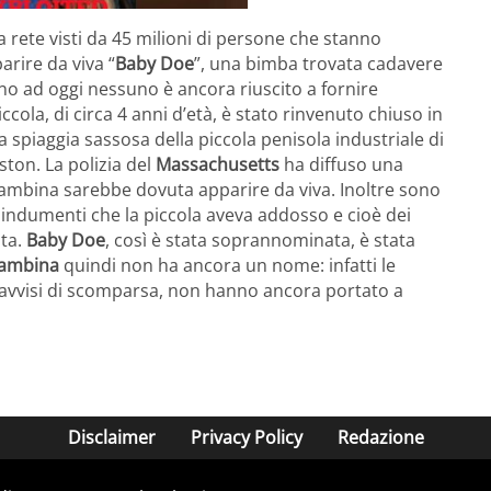
la rete visti da 45 milioni di persone che stanno
rire da viva “
Baby Doe
”, una bimba trovata cadavere
sino ad oggi nessuno è ancora riuscito a fornire
piccola, di circa 4 anni d’età, è stato rinvenuto chiuso in
a spiaggia sassosa della piccola penisola industriale di
ston. La polizia del
Massachusetts
ha diffuso una
bambina sarebbe dovuta apparire da viva. Inoltre sono
 indumenti che la piccola aveva addosso e cioè dei
ta.
Baby Doe
, così è stata soprannominata, è stata
ambina
quindi non ha ancora un nome: infatti le
gli avvisi di scomparsa, non hanno ancora portato a
Disclaimer
Privacy Policy
Redazione