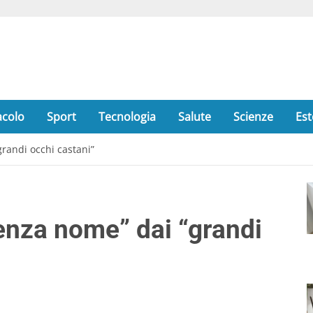
acolo
Sport
Tecnologia
Salute
Scienze
Est
randi occhi castani”
enza nome” dai “grandi