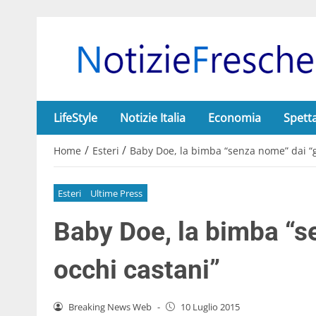
LifeStyle
Notizie Italia
Economia
Spett
/
/
Home
Esteri
Baby Doe, la bimba “senza nome” dai “g
Esteri
Ultime Press
Baby Doe, la bimba “s
occhi castani”
Breaking News Web
-
10 Luglio 2015