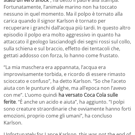
stato un vero shock
“, ha detto il padre alla stampa.
Fortunatamente, l’animale marino non ha toccato
nessuno in quel momento. Ma il polpo è tornato alla
carica quando il signor Karlson è tornato per
recuperare i granchi dall’acqua più tardi. In questo altro
episodio il polpo era molto aggressivo in quanto ha
attaccato il geologo lasciandogli dei segni rossi sul collo,
sulla schiena e sul braccio, effetto dei tentacoli che,
gettati addosso con forza, lo hanno come frustato.
“La mia maschera era appannata, l’acqua era
improvvisamente torbida, e ricordo di essere rimasto
scioccato e confuso”, ha detto Karlson. “So che l’aceto
aiuta con le punture di alghe, ma all’epoca non l’avevo
con me”. L’uomo quindi
ha versato Coca Cola sulle
ferite
. “È anche un acido e aiuta”, ha aggiunto. “I polpi
sono creature straordinarie che ovviamente hanno forti
emozioni, proprio come gli umani”, ha concluso
Karlson.
Unfortunately for Lance Karlson, this was not the end of