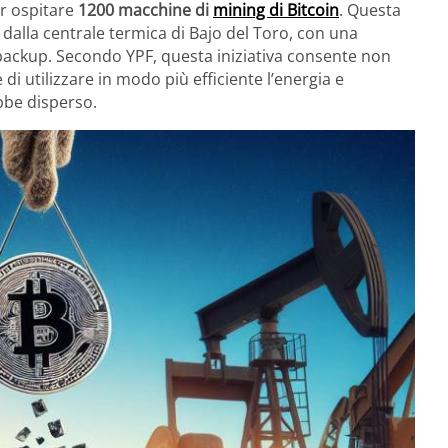
r ospitare
1200 macchine di
mining di Bitcoin
. Questa
dalla centrale termica di Bajo del Toro, con una
 backup. Secondo YPF, questa iniziativa consente non
 di utilizzare in modo più efficiente l’energia e
ebbe disperso.