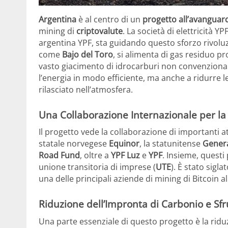
Argentina
è al centro di un
progetto all’avanguar
mining di
criptovalute
. La società di elettricità Y
argentina YPF, sta guidando questo sforzo rivoluz
come
Bajo del Toro
, si alimenta di gas residuo p
vasto giacimento di idrocarburi non convenzional
l’energia in modo efficiente, ma anche a ridurre l
rilasciato nell’atmosfera.
Una Collaborazione Internazionale per la 
Il progetto vede la collaborazione di importanti at
statale norvegese
Equinor
, la statunitense
Genera
Road Fund
, oltre a
YPF Luz
e
YPF
. Insieme, questi
unione transitoria di imprese (
UTE
). È stato sigl
una delle principali aziende di mining di Bitcoin 
Riduzione dell’Impronta di Carbonio e Sf
Una parte essenziale di questo progetto è la ridu