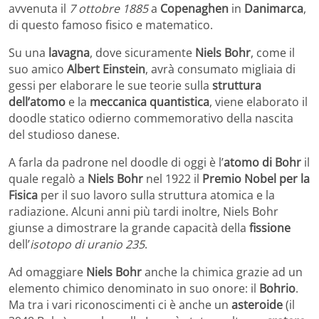
avvenuta il
7 ottobre 1885
a
Copenaghen
in
Danimarca
,
di questo famoso fisico e matematico.
Su una
lavagna
, dove sicuramente
Niels Bohr
, come il
suo amico
Albert Einstein
, avrà consumato migliaia di
gessi per elaborare le sue teorie sulla
struttura
dell’atomo
e la
meccanica quantistica
, viene elaborato il
doodle statico odierno commemorativo della nascita
del studioso danese.
A farla da padrone nel doodle di oggi è l’
atomo di Bohr
il
quale regalò a
Niels Bohr
nel 1922 il
Premio Nobel per la
Fisica
per il suo lavoro sulla struttura atomica e la
radiazione. Alcuni anni più tardi inoltre, Niels Bohr
giunse a dimostrare la grande capacità della
fissione
dell’
isotopo di uranio 235
.
Ad omaggiare
Niels Bohr
anche la chimica grazie ad un
elemento chimico denominato in suo onore: il
Bohrio
.
Ma tra i vari riconoscimenti ci è anche un
asteroide
(il