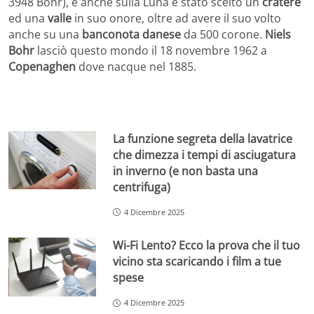
3948 Bohr), e anche sulla Luna è stato scelto un
cratere
ed una
valle
in suo onore, oltre ad avere il suo volto
anche su una
banconota danese
da 500 corone.
Niels
Bohr
lasciò questo mondo il 18 novembre 1962 a
Copenaghen
dove nacque nel 1885.
La funzione segreta della lavatrice
che dimezza i tempi di asciugatura
in inverno (e non basta una
centrifuga)
4 Dicembre 2025
Wi-Fi Lento? Ecco la prova che il tuo
vicino sta scaricando i film a tue
spese
4 Dicembre 2025