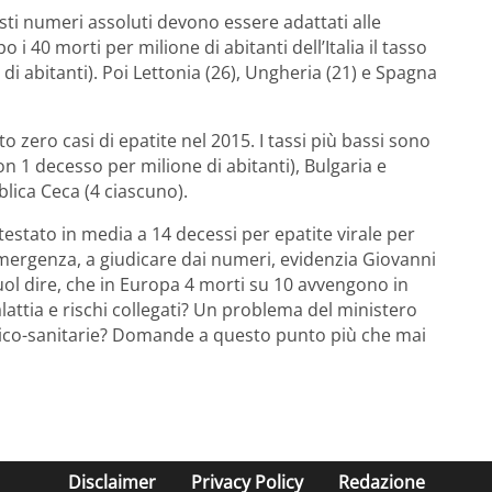
esti numeri assoluti devono essere adattati alle
i 40 morti per milione di abitanti dell’Italia il tasso
 di abitanti). Poi Lettonia (26), Ungheria (21) e Spagna
o zero casi di epatite nel 2015. I tassi più bassi sono
con 1 decesso per milione di abitanti), Bulgaria e
lica Ceca (4 ciascuno).
attestato in media a 14 decessi per epatite virale per
emergenza, a giudicare dai numeri, evidenzia Giovanni
Vuol dire, che in Europa 4 morti su 10 avvengono in
lattia e rischi collegati? Un problema del ministero
medico-sanitarie? Domande a questo punto più che mai
Disclaimer
Privacy Policy
Redazione