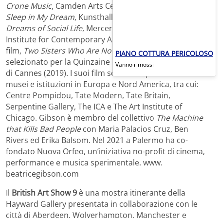
Crone Music
, Camden Arts Centre, Londra;
I Couldn’t
Sleep in My Dream
,
Kunsthall di Bergen, Bergen;
Plural
Dreams of Social Life
,
Mercer Union, Toronto; KW
Institute for Contemporary Art, Berlino. Il suo ultimo
film,
Two Sisters Who Are Not Sisters
, è stato
PIANO COTTURA PERICOLOSO
selezionato per la Quinzaine des Réalisateurs al Festival
Vanno rimossi
di Cannes (2019). I suoi film sono stati presentati in
musei e istituzioni in Europa e Nord America, tra cui:
Centre Pompidou, Tate Modern, Tate Britain,
Serpentine Gallery, The ICA e The Art Institute of
Chicago. Gibson è membro del collettivo
The Machine
that Kills Bad People
con Maria Palacios Cruz, Ben
Rivers ed Erika Balsom. Nel 2021 a Palermo ha co-
fondato Nuova Orfeo, un’iniziativa no-profit di cinema,
performance e musica sperimentale. www.
beatricegibson.com
Il
British Art Show 9
è una mostra itinerante della
Hayward Gallery presentata in collaborazione con le
città di Aberdeen, Wolverhampton, Manchester e