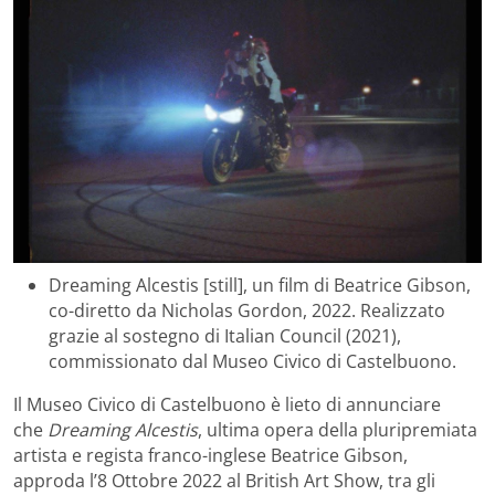
Dreaming Alcestis [still], un film di Beatrice Gibson,
co-diretto da Nicholas Gordon, 2022. Realizzato
grazie al sostegno di Italian Council (2021),
commissionato dal Museo Civico di Castelbuono.
Il Museo Civico di Castelbuono è lieto di annunciare
che
Dreaming Alcestis
, ultima opera della pluripremiata
artista e regista franco-inglese Beatrice Gibson,
approda l’8 Ottobre 2022 al British Art Show, tra gli