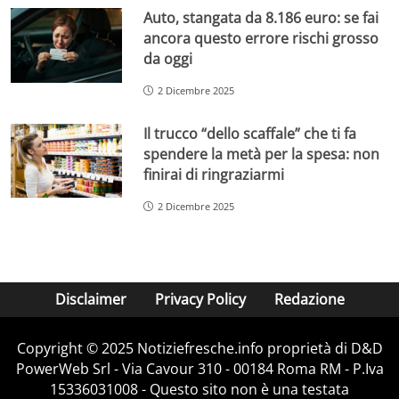
Auto, stangata da 8.186 euro: se fai
ancora questo errore rischi grosso
da oggi
2 Dicembre 2025
Il trucco “dello scaffale” che ti fa
spendere la metà per la spesa: non
finirai di ringraziarmi
2 Dicembre 2025
Disclaimer
Privacy Policy
Redazione
Copyright © 2025 Notiziefresche.info proprietà di D&D
PowerWeb Srl - Via Cavour 310 - 00184 Roma RM - P.Iva
15336031008 - Questo sito non è una testata