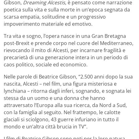
Gibson,
Dreaming Alcestis
, è pensato come narrazione
poetica sulla vita e sulla morte in un’epoca segnata da
scarsa empatia, solitudine e un progressivo
impoverimento materiale ed emotivo.
Tra vita e sogno, l’opera nasce in una Gran Bretagna
post-Brexit e prende corpo nel cuore del Mediterraneo,
rievocando il mito di Alcesti, per incarnare fragilità e
precarietà di una generazione intera in un periodo di
caos politico, sociale ed economico.
Nelle parole di Beatrice Gibson, “2.500 anni dopo la sua
nascita, Alcesti – nel film, una figura misteriosa e
lynchiana – ritorna dagli inferi, sognando, e sognata lei
stessa da un uomo e una donna che hanno
attraversato l’Europa alla sua ricerca, da Nord a Sud,
con la famiglia al seguito. Nel frattempo, le calotte
glaciali si sciolgono, 43 guerre infuriano in tutto il
mondo e un’altra città brucia in TV”.
I film di Beatrice Gibson sono noti per la loro natura