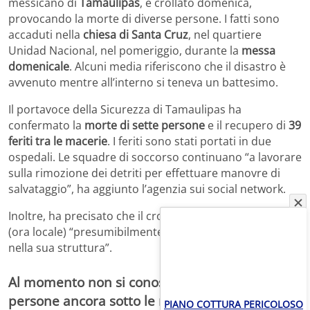
messicano di
Tamaulipas
, è crollato domenica,
provocando la morte di diverse persone. I fatti sono
accaduti nella
chiesa di Santa Cruz
, nel quartiere
Unidad Nacional, nel pomeriggio, durante la
messa
domenicale
. Alcuni media riferiscono che il disastro è
avvenuto mentre all’interno si teneva un battesimo.
Il portavoce della Sicurezza di Tamaulipas ha
confermato la
morte di sette persone
e il recupero di
39
feriti tra le macerie
. I feriti sono stati portati in due
ospedali. Le squadre di soccorso continuano “a lavorare
sulla rimozione dei detriti per effettuare manovre di
salvataggio”, ha aggiunto l’agenzia sui social network.
Inoltre, ha precisato che il crollo è avvenuto alle 14:18
(ora locale) “presumibilmente a causa di un cedimento
nella sua struttura”.
Al momento non si conosce il numero delle
persone ancora sotto le macerie
PIANO COTTURA PERICOLOSO