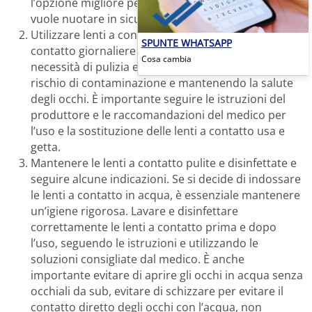
l’opzione migliore per chi ha problemi di vista e
vuole nuotare in sicurezza.
Utilizzare lenti a contatto usa e getta. Le lenti a
SPUNTE WHATSAPP
contatto giornaliere monouso eliminano la
Cosa cambia
necessità di pulizia e disinfezione, riducendo il
rischio di contaminazione e mantenendo la salute
degli occhi. È importante seguire le istruzioni del
produttore e le raccomandazioni del medico per
l’uso e la sostituzione delle lenti a contatto usa e
getta.
Mantenere le lenti a contatto pulite e disinfettate e
seguire alcune indicazioni. Se si decide di indossare
le lenti a contatto in acqua, è essenziale mantenere
un’igiene rigorosa. Lavare e disinfettare
correttamente le lenti a contatto prima e dopo
l’uso, seguendo le istruzioni e utilizzando le
soluzioni consigliate dal medico. È anche
importante evitare di aprire gli occhi in acqua senza
occhiali da sub, evitare di schizzare per evitare il
contatto diretto degli occhi con l’acqua, non