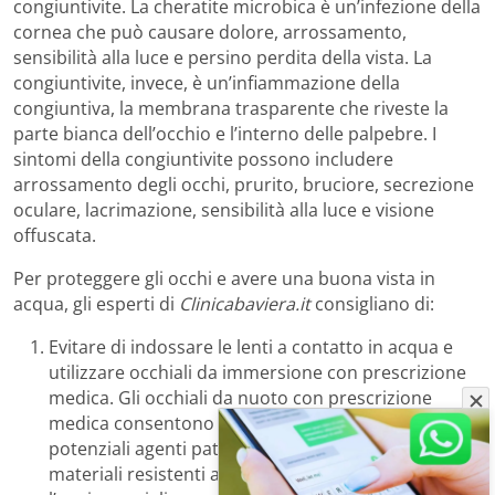
congiuntivite. La cheratite microbica è un’infezione della
cornea che può causare dolore, arrossamento,
sensibilità alla luce e persino perdita della vista. La
congiuntivite, invece, è un’infiammazione della
congiuntiva, la membrana trasparente che riveste la
parte bianca dell’occhio e l’interno delle palpebre. I
sintomi della congiuntivite possono includere
arrossamento degli occhi, prurito, bruciore, secrezione
oculare, lacrimazione, sensibilità alla luce e visione
offuscata.
Per proteggere gli occhi e avere una buona vista in
acqua, gli esperti di
Clinicabaviera.it
consigliano di:
Evitare di indossare le lenti a contatto in acqua e
utilizzare occhiali da immersione con prescrizione
medica. Gli occhiali da nuoto con prescrizione
medica consentono di proteggere gli occhi da
potenziali agenti patogeni. Sono realizzati con
materiali resistenti all’appannamento e sono