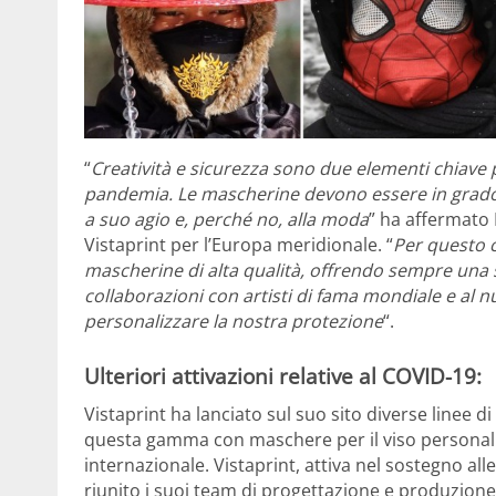
“
Creatività e sicurezza sono due elementi chiave p
pandemia. Le mascherine devono essere in grado d
a suo agio e, perché no, alla moda
” ha affermato
Vistaprint per l’Europa meridionale. “
Per questo 
mascherine di alta qualità, offrendo sempre una s
collaborazioni con artisti di fama mondiale e al 
personalizzare la nostra protezione
“.
Ulteriori attivazioni relative al COVID-19:
Vistaprint ha lanciato sul suo sito diverse linee d
questa gamma con maschere per il viso personaliz
internazionale. Vistaprint, attiva nel sostegno al
riunito i suoi team di progettazione e produzion