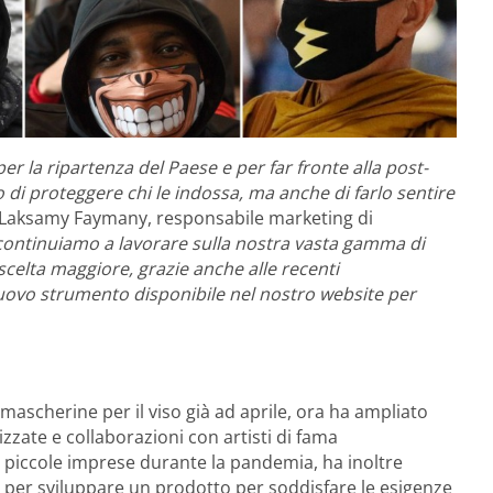
er la ripartenza del Paese e per far fronte alla post-
i proteggere chi le indossa, ma anche di farlo sentire
 Laksamy Faymany, responsabile marketing di
continuiamo a lavorare sulla nostra vasta gamma di
celta maggiore, grazie anche alle recenti
nuovo strumento disponibile nel nostro website per
i mascherine per il viso già ad aprile, ora ha ampliato
zate e collaborazioni con artisti di fama
le piccole imprese durante la pandemia, ha inoltre
e per sviluppare un prodotto per soddisfare le esigenze