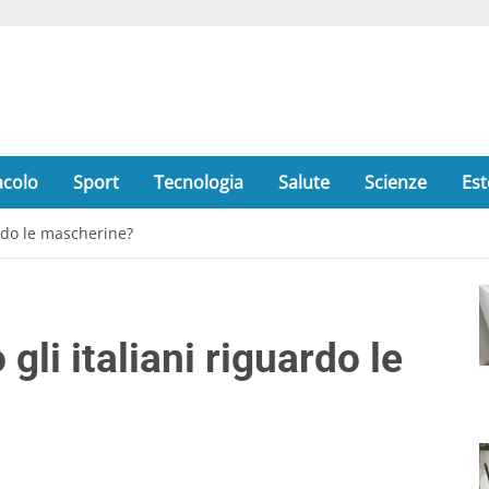
acolo
Sport
Tecnologia
Salute
Scienze
Est
rdo le mascherine?
li italiani riguardo le