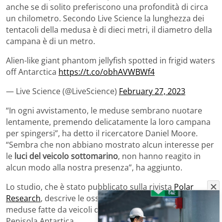
anche se di solito preferiscono una profondità di circa
un chilometro. Secondo Live Science la lunghezza dei
tentacoli della medusa è di dieci metri, il diametro della
campana è di un metro.
Alien-like giant phantom jellyfish spotted in frigid waters
off Antarctica
https://t.co/obhAVWBWf4
— Live Science (@LiveScience)
February 27, 2023
“In ogni avvistamento, le meduse sembrano nuotare
lentamente, premendo delicatamente la loro campana
per spingersi”, ha detto il ricercatore Daniel Moore.
“Sembra che non abbiano mostrato alcun interesse per
le
luci del veicolo sottomarino
, non hanno reagito in
alcun modo alla nostra presenza”, ha aggiunto.
Lo studio, che è stato pubblicato sulla rivista
Polar
Research
, descrive le osservazioni dirette di tre diverse
meduse fatte da veicoli di esplorazione subacquea nella
Penisola Antartica.