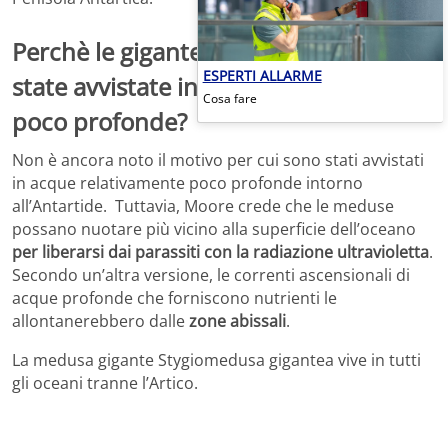
Perchè le gigantesche meduse sono
ESPERTI ALLARME
state avvistate in acque relativamente
Cosa fare
poco profonde?
Non è ancora noto il motivo per cui sono stati avvistati
in acque relativamente poco profonde intorno
all’Antartide. Tuttavia, Moore crede che le meduse
possano nuotare più vicino alla superficie dell’oceano
per liberarsi dai parassiti con la radiazione ultravioletta
.
Secondo un’altra versione, le correnti ascensionali di
acque profonde che forniscono nutrienti le
allontanerebbero dalle
zone abissali
.
La medusa gigante Stygiomedusa gigantea vive in tutti
gli oceani tranne l’Artico.