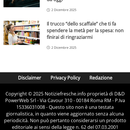
2 Dicembre 2025
Il trucco “dello scaffale” che ti fa
spendere la metà per la spesa: non
finirai di ringraziarmi
2 Dicembre 2025
Disclaimer
Privacy Policy
Redazione
Copyright © 2025 Notiziefresche.info proprietà di D&D
PowerWeb Srl - Via Cavour 310 - 00184 Roma RM - P.Iva
15336031008 - Questo sito non è una testata
giornalistica, in quanto viene aggiornato senza alcuna
periodicità. Non può pertanto considerarsi un prodotto
editoriale ai sensi della legge n. 62 del 07.03.2001