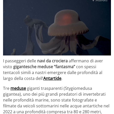
I passeggeri delle
navi da crociera
affermano di aver
visto
gigantesche meduse “fantasma”
con spessi
tentacoli simili a nastri emergere dalle profondità al
largo della costa dell’
Antartide
.
Tre
meduse
giganti trasparenti (Stygiomedusa
gigantea), uno dei più grandi predatori di invertebrati
nelle profondità marine, sono state fotografate e
filmate da veicoli sottomarini nelle acque antartiche nel
2022 a una profondità compresa tra 80 e 280 metri,