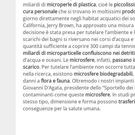
miliardi di
microperle di plastica
, cioè le
piccoliss
cura personale
che si trovano in moltissimi
prodo
giorno direttamente negli habitat acquatici dei sol
California, Jerry Brown, ha approvato una misur
decisione è stata presa per tutelare l’ambiente e 
scarichi dei bagni si riversano nei corsi d’acqua e
quantità sufficiente a coprire 300 campi da tenni
miliardi di microparticelle confluiscono nei detriti
d’acqua e oceani. Le
microsfere
, infatti,
passano i
scarico
. Per tutelare l’ambiente non occorre tutta
nella ricerca, esistono
microsfere biodegradabili
,
danni a
flora e fauna
. Oltremodo i nostri impianti
Giovanni D’Agata, presidente dello “Sportello dei D
contaminanti come queste
microsfere
. In studi 
stesso tipo, dimensione e forma possono
trasfer
conseguenze per la salute umana.