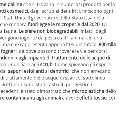
ime palline
che si trovano in numerosi prodotti per la
tti cosmetici
, dagli scrub ai dentifrici, finiscono ogni
i Stati Uniti. Il governatore dello Stato Usa della
a che renderà
fuorilegge le microperle dal 2020
. La
la fauna.
Le sfere non biodegradabili
, infatti, dagli
 vengono ingerite da pesci e altri animali. E’ una
s, ma che rappresenta appena l’1% del totale:
800mila
 fognari
, da dove possono trovare la via per corsi
ndenni dagli impianti di trattamento delle acque di
via rinunciare agli
scrub
. Come spiegano gli esperti
 dai
saponi esfolianti
ai
dentifrici
, che non arrecano
 di trattamento delle acque di scarico, sottolinea
iritti”non sono stati costruiti per gestire i
precedenti è stato dimostrato che
microplastiche
dello
ire contaminanti agli animali
e avere
effetti tossici
con