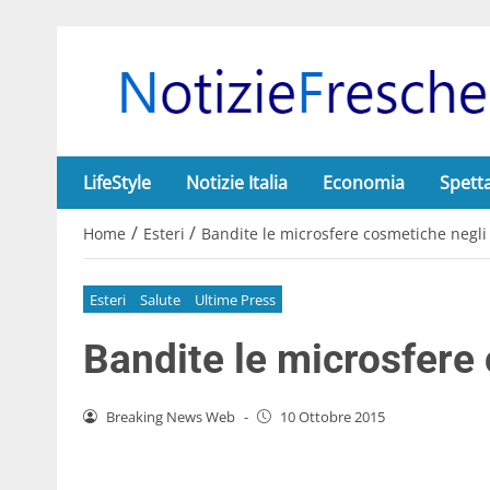
LifeStyle
Notizie Italia
Economia
Spett
/
/
Home
Esteri
Bandite le microsfere cosmetiche negli
Esteri
Salute
Ultime Press
Bandite le microsfere
Breaking News Web
-
10 Ottobre 2015